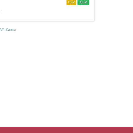
CSV
XLSX
.
API Docs
).