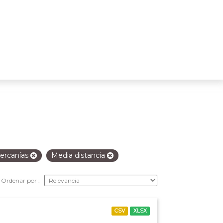
ercanías
Media distancia
Ordenar por
CSV
XLSX