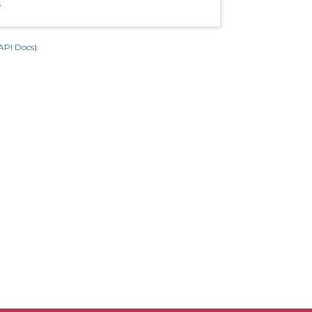
.
API Docs
).