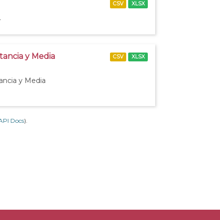
CSV
XLSX
.
stancia y Media
CSV
XLSX
tancia y Media
API Docs
).