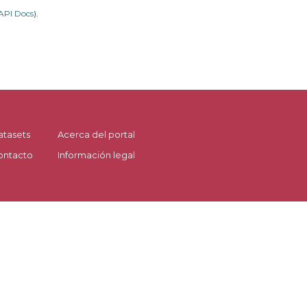
API Docs
).
atasets
Acerca del portal
ontacto
Información legal