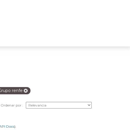
Grupo renfe
Ordenar por
API Docs
).