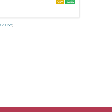
CSV
XLSX
.
API Docs
).