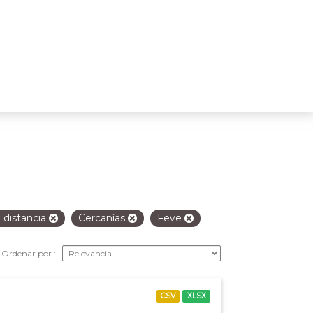
 distancia
Cercanías
Feve
Ordenar por
CSV
XLSX