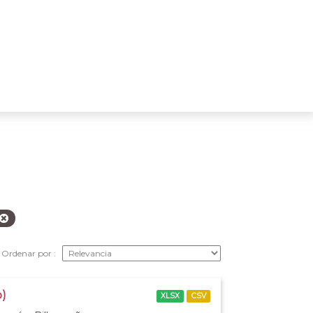
Ordenar por
o)
XLSX
CSV