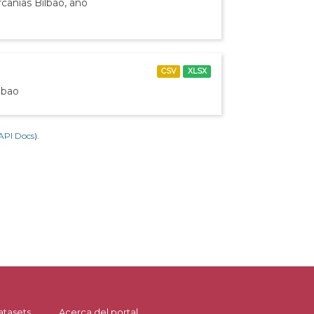
canías Bilbao, año
CSV
XLSX
lbao
API Docs
).
atasets
Acerca del portal