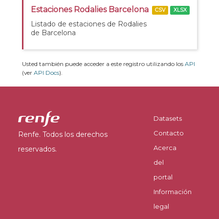
Estaciones Rodalies Barcelona
CSV
XLSX
Listado de estaciones de Rodalies
de Barcelona
Usted también puede acceder a este registro utilizando los
API
(ver
API Docs
).
Datasets
Contacto
Renfe. Todos los derechos
Acerca
reservados.
del
portal
Información
legal