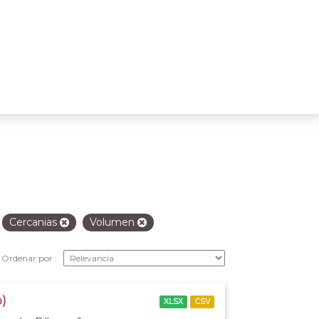
Cercanias
Volumen
Ordenar por
o)
XLSX
CSV