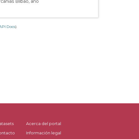
canías Bilbao, año
API Docs
).
atasets
Acerca del portal
ontacto
Información legal