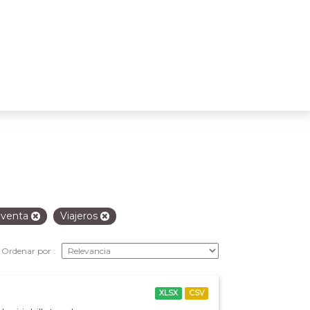
 venta
Viajeros
Ordenar por
XLSX
CSV