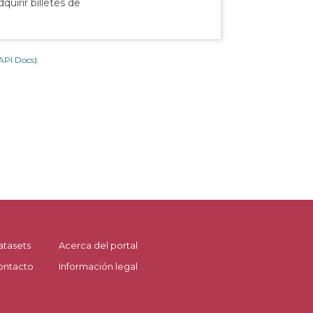
uirir billetes de
API Docs
).
atasets
Acerca del portal
ontacto
Información legal