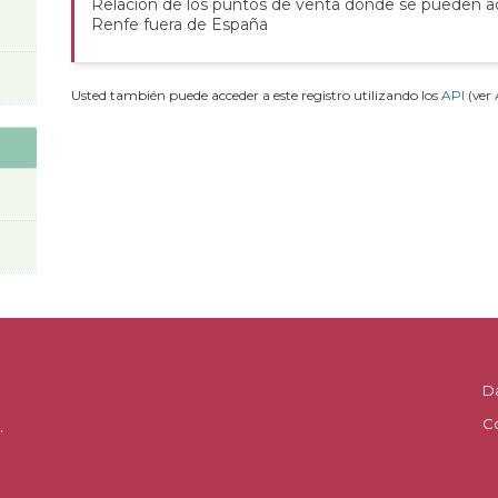
Relación de los puntos de venta donde se pueden adq
Renfe fuera de España
Usted también puede acceder a este registro utilizando los
API
(ver
D
C
.