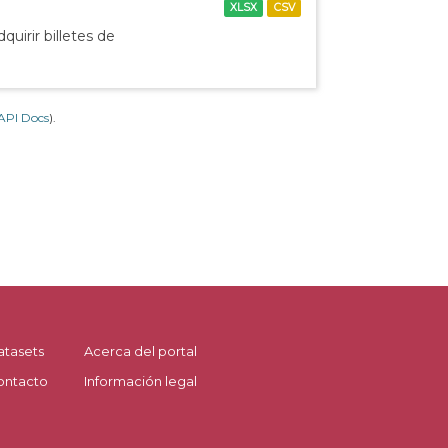
XLSX
CSV
uirir billetes de
API Docs
).
atasets
Acerca del portal
ontacto
Información legal