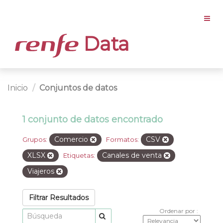
Data
Inicio
Conjuntos de datos
1 conjunto de datos encontrado
Comercio
CSV
Grupos:
Formatos:
XLSX
Canales de venta
Etiquetas:
Viajeros
Filtrar Resultados
Ordenar por