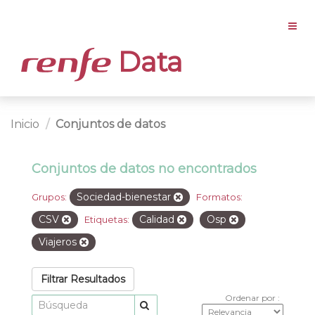
Data
Inicio
Conjuntos de datos
Conjuntos de datos no encontrados
Sociedad-bienestar
Grupos:
Formatos:
CSV
Calidad
Osp
Etiquetas:
Viajeros
Filtrar Resultados
Ordenar por