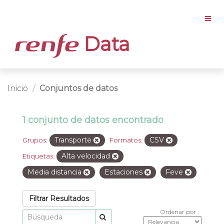
Data
Inicio
Conjuntos de datos
1 conjunto de datos encontrado
Transporte
CSV
Grupos:
Formatos:
Alta velocidad
Etiquetas:
Media distancia
Estaciones
Feve
Filtrar Resultados
Ordenar por