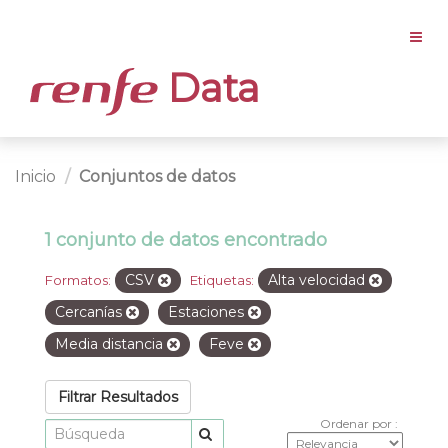
Data
Inicio
Conjuntos de datos
1 conjunto de datos encontrado
CSV
Alta velocidad
Formatos:
Etiquetas:
Cercanías
Estaciones
Media distancia
Feve
Filtrar Resultados
Ordenar por