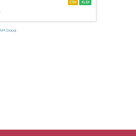
CSV
XLSX
.
API Docs
).