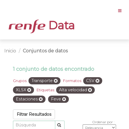
Data
Inicio
Conjuntos de datos
1 conjunto de datos encontrado
Transporte
CSV
Grupos:
Formatos:
XLSX
Alta velocidad
Etiquetas:
Estaciones
Feve
Filtrar Resultados
Ordenar por