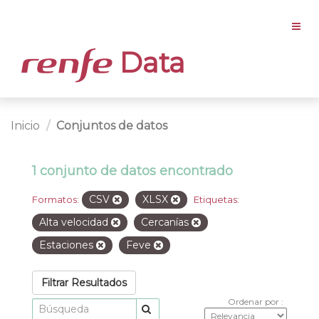
Data
Inicio
Conjuntos de datos
1 conjunto de datos encontrado
CSV
XLSX
Formatos:
Etiquetas:
Alta velocidad
Cercanías
Estaciones
Feve
Filtrar Resultados
Ordenar por