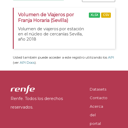
Volumen de Viajeros por
XLSX
CSV
Franja Horaria (Sevilla)
Volumen de viajeros por estación
en el núcleo de cercanías Sevilla,
año 2018
Usted también puede acceder a este registro utilizando los
API
(ver
API Docs
).
Datasets
Contacto
Renfe. Todos los derechos
Acerca
reservados.
del
portal