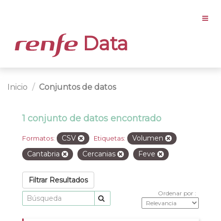
Data
Inicio
Conjuntos de datos
1 conjunto de datos encontrado
CSV
Volumen
Formatos:
Etiquetas:
Cantabria
Cercanias
Feve
Filtrar Resultados
Ordenar por