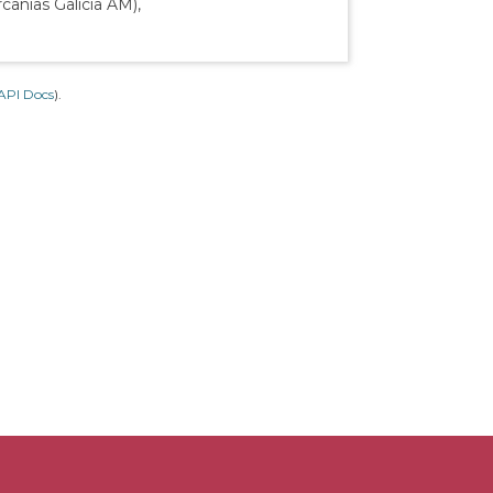
canías Galicia AM),
API Docs
).