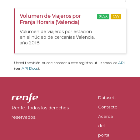
Volumen de Viajeros por
XLSX
CSV
Franja Horaria (Valencia)
Volumen de viajeros por estación
en el núcleo de cercanías Valencia,
año 2018
Usted también puede acceder a este registro utilizando los
API
(ver
API Docs
).
Datasets
Contacto
Renfe. Todos los derechos
Acerca
reservados.
del
portal