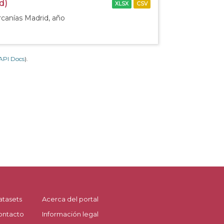
d)
XLSX
CSV
rcanías Madrid, año
API Docs
).
atasets
Acerca del portal
ontacto
Información legal