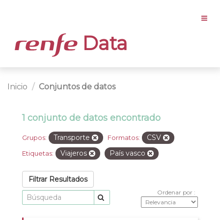
Data
Inicio
Conjuntos de datos
1 conjunto de datos encontrado
Transporte
CSV
Grupos:
Formatos:
Viajeros
País vasco
Etiquetas:
Filtrar Resultados
Ordenar por