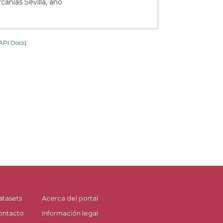
canías Sevilla, año
API Docs
).
atasets
Acerca del portal
ontacto
Información legal