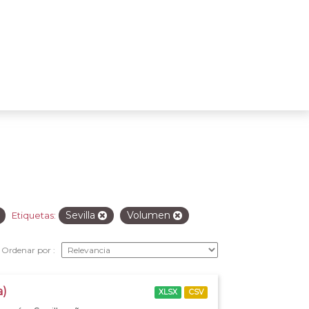
Sevilla
Volumen
Etiquetas:
Ordenar por
a)
XLSX
CSV