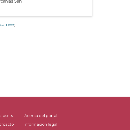
rcanías San
API Docs
).
atasets
Acerca del portal
ontacto
Información legal