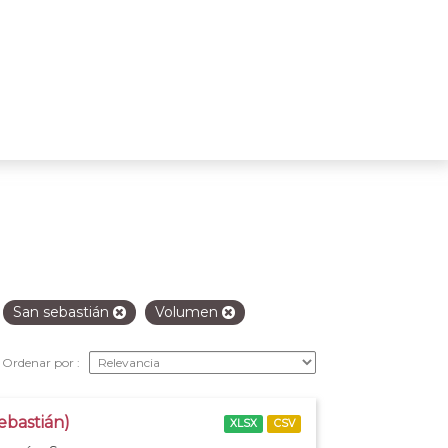
San sebastián
Volumen
Ordenar por
ebastián)
XLSX
CSV