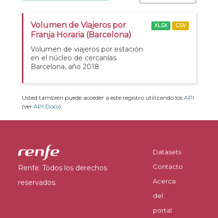
Volumen de Viajeros por
XLSX
CSV
Franja Horaria (Barcelona)
Volumen de viajeros por estación
en el núcleo de cercanías
Barcelona, año 2018
Usted también puede acceder a este registro utilizando los
API
(ver
API Docs
).
Datasets
Contacto
Renfe. Todos los derechos
Acerca
reservados.
del
portal