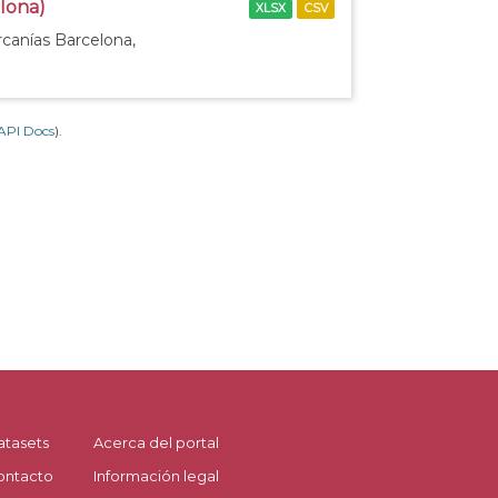
elona)
XLSX
CSV
rcanías Barcelona,
API Docs
).
atasets
Acerca del portal
ontacto
Información legal