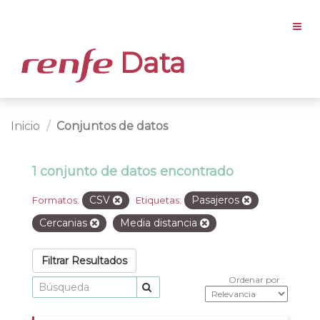
Data
Inicio
Conjuntos de datos
1 conjunto de datos encontrado
CSV
Pasajeros
Formatos:
Etiquetas:
Cercanias
Media distancia
Filtrar Resultados
Ordenar por