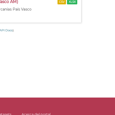
Vasco AM)
CSV
XLSX
rcanías País Vasco
API Docs
).
atasets
Acerca del portal