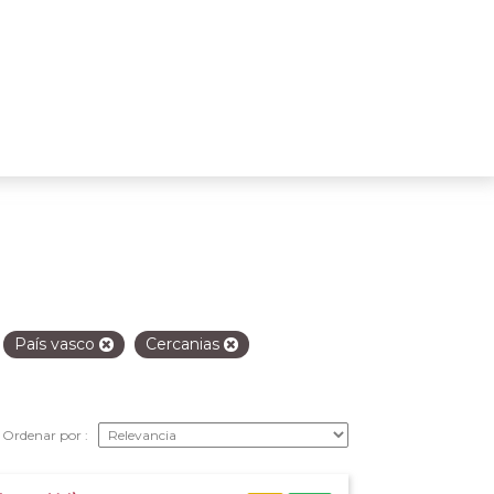
País vasco
Cercanias
Ordenar por