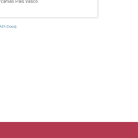
rcanías País Vasco
API Docs
).