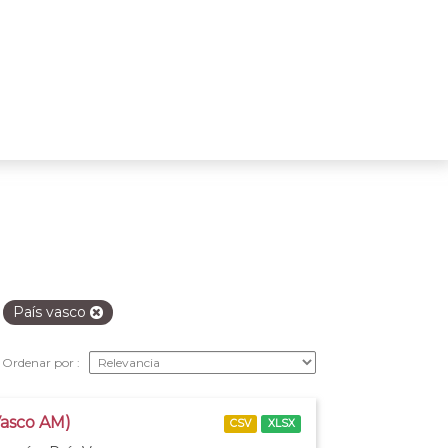
País vasco
Ordenar por
Vasco AM)
CSV
XLSX