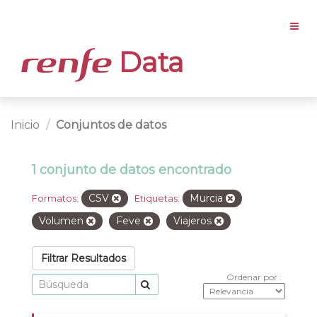
Data
Inicio
Conjuntos de datos
1 conjunto de datos encontrado
CSV
Murcia
Formatos:
Etiquetas:
Volumen
Feve
Viajeros
Filtrar Resultados
Ordenar por