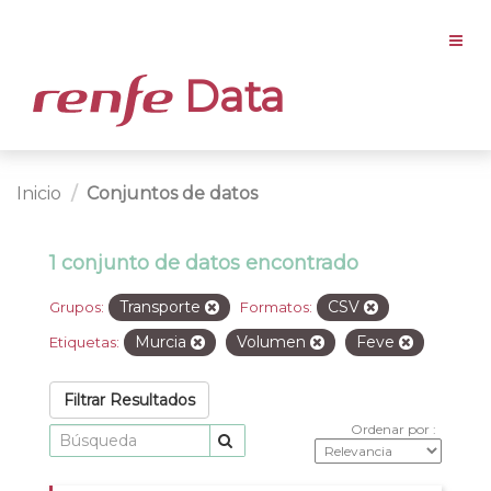
Data
Inicio
Conjuntos de datos
1 conjunto de datos encontrado
Transporte
CSV
Grupos:
Formatos:
Murcia
Volumen
Feve
Etiquetas:
Filtrar Resultados
Ordenar por