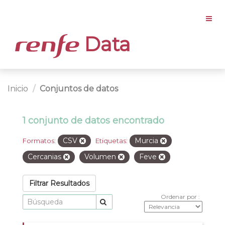
Data
Inicio
Conjuntos de datos
1 conjunto de datos encontrado
CSV
Murcia
Formatos:
Etiquetas:
Cercanias
Volumen
Feve
Filtrar Resultados
Ordenar por