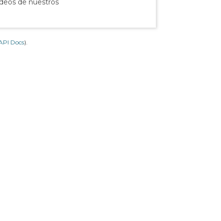
ídeos de nuestros
API Docs
).