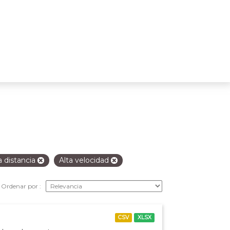
a distancia
Alta velocidad
Ordenar por
CSV
XLSX