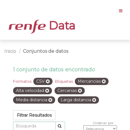
Data
Inicio
Conjuntos de datos
1 conjunto de datos encontrado
CSV
Mercancías
Formatos:
Etiquetas:
Alta velocidad
Cercanias
Media distancia
Larga distancia
Filtrar Resultados
Ordenar por