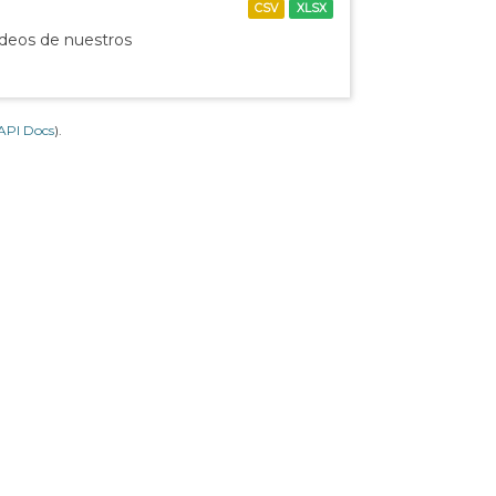
CSV
XLSX
ídeos de nuestros
API Docs
).