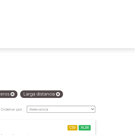
jeros
Larga distancia
Ordenar por
CSV
XLSX