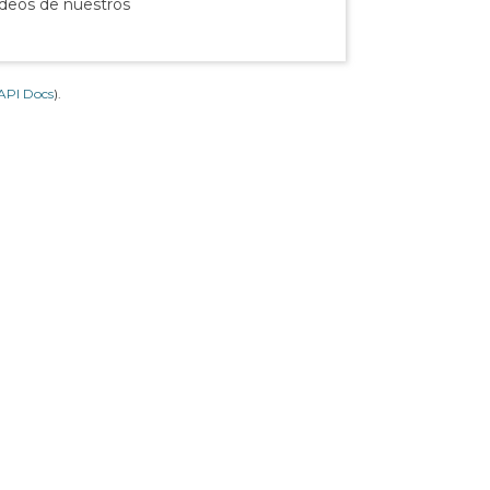
ídeos de nuestros
API Docs
).