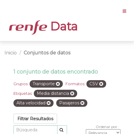
Data
Inicio
Conjuntos de datos
1 conjunto de datos encontrado
Transporte
CSV
Grupos:
Formatos:
Media distancia
Etiquetas:
Alta velocidad
Pasajeros
Filtrar Resultados
Ordenar por