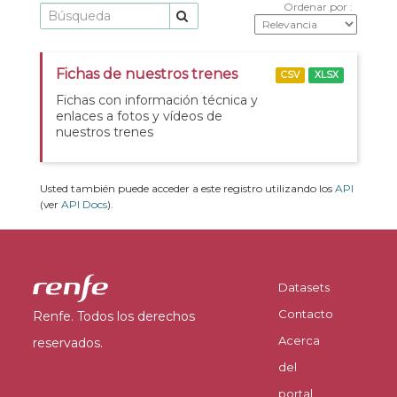
Ordenar por
Fichas de nuestros trenes
CSV
XLSX
Fichas con información técnica y
enlaces a fotos y vídeos de
nuestros trenes
Usted también puede acceder a este registro utilizando los
API
(ver
API Docs
).
Datasets
Contacto
Renfe. Todos los derechos
Acerca
reservados.
del
portal