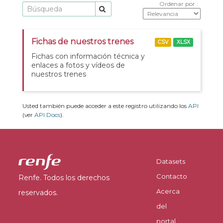
Ordenar por
Fichas de nuestros trenes
CSV
XLSX
Fichas con información técnica y
enlaces a fotos y vídeos de
nuestros trenes
Usted también puede acceder a este registro utilizando los
API
(ver
API Docs
).
Datasets
Contacto
Renfe. Todos los derechos
Acerca
reservados.
del
portal