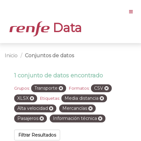
Data
Inicio
Conjuntos de datos
1 conjunto de datos encontrado
Transporte
CSV
Grupos:
Formatos:
XLSX
Media distancia
Etiquetas:
Alta velocidad
Mercancías
Pasajeros
Información técnica
Filtrar Resultados