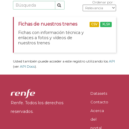
Ordenar por
Fichas de nuestros trenes
CSV
XLSX
Fichas con información técnica y
enlaces a fotos y vídeos de
nuestros trenes
Usted también puede acceder a este registro utilizando los
API
(ver
API Docs
).
Datasets
Contacto
Renfe. Todos los derechos
Acerca
reservados.
del
portal