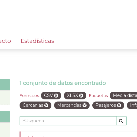
acto
Estadísticas
1 conjunto de datos encontrado
CSV
XLSX
Media dist
Formatos:
Etiquetas:
Cercanias
Mercancías
Pasajeros
Inf