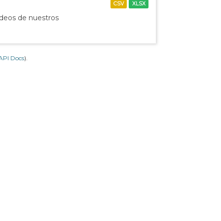
CSV
XLSX
ídeos de nuestros
API Docs
).