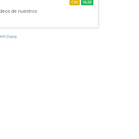
CSV
XLSX
ídeos de nuestros
API Docs
).