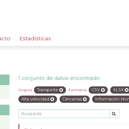
acto
Estadísticas
1 conjunto de datos encontrado
Transporte
CSV
XLSX
Grupos:
Formatos:
Alta velocidad
Cercanias
Información téc