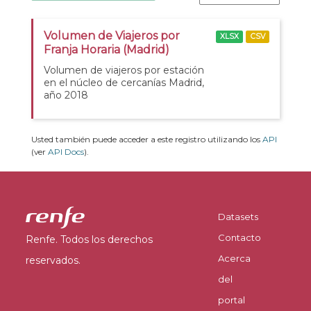
Volumen de Viajeros por
XLSX
CSV
Franja Horaria (Madrid)
Volumen de viajeros por estación
en el núcleo de cercanías Madrid,
año 2018
Usted también puede acceder a este registro utilizando los
API
(ver
API Docs
).
Datasets
Contacto
Renfe. Todos los derechos
Acerca
reservados.
del
portal