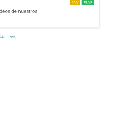
CSV
XLSX
ídeos de nuestros
API Docs
).