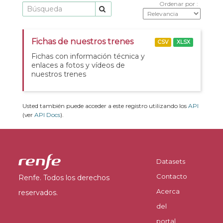
Ordenar por
Fichas de nuestros trenes
CSV
XLSX
Fichas con información técnica y
enlaces a fotos y vídeos de
nuestros trenes
Usted también puede acceder a este registro utilizando los
API
(ver
API Docs
).
Datasets
Contacto
Renfe. Todos los derechos
Acerca
reservados.
del
portal