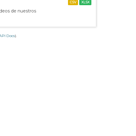
CSV
XLSX
ídeos de nuestros
API Docs
).