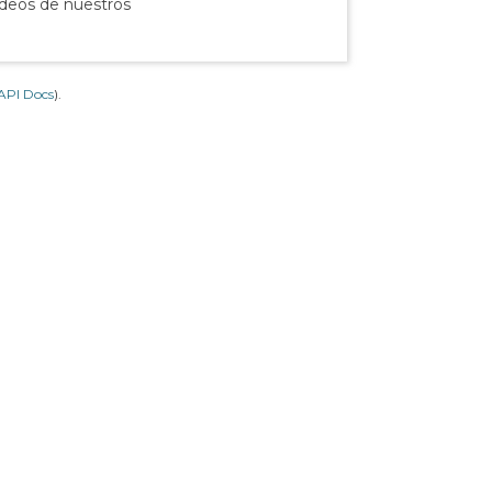
ídeos de nuestros
API Docs
).