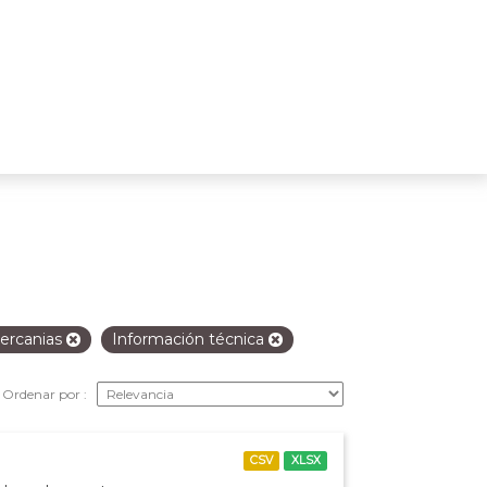
ercanias
Información técnica
Ordenar por
CSV
XLSX